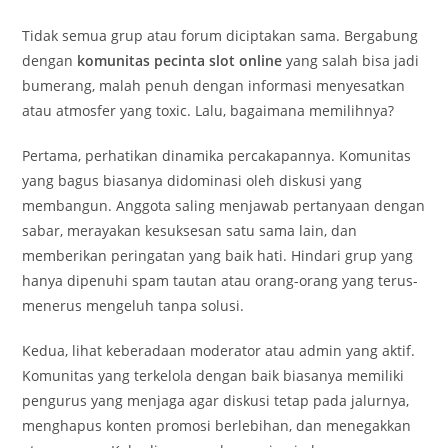
Tidak semua grup atau forum diciptakan sama. Bergabung
dengan
komunitas pecinta slot online
yang salah bisa jadi
bumerang, malah penuh dengan informasi menyesatkan
atau atmosfer yang toxic. Lalu, bagaimana memilihnya?
Pertama, perhatikan dinamika percakapannya. Komunitas
yang bagus biasanya didominasi oleh diskusi yang
membangun. Anggota saling menjawab pertanyaan dengan
sabar, merayakan kesuksesan satu sama lain, dan
memberikan peringatan yang baik hati. Hindari grup yang
hanya dipenuhi spam tautan atau orang-orang yang terus-
menerus mengeluh tanpa solusi.
Kedua, lihat keberadaan moderator atau admin yang aktif.
Komunitas yang terkelola dengan baik biasanya memiliki
pengurus yang menjaga agar diskusi tetap pada jalurnya,
menghapus konten promosi berlebihan, dan menegakkan