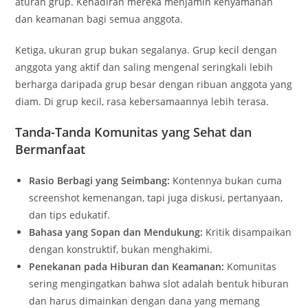
aturan grup. Kehadiran mereka menjamin kenyamanan
dan keamanan bagi semua anggota.
Ketiga, ukuran grup bukan segalanya. Grup kecil dengan
anggota yang aktif dan saling mengenal seringkali lebih
berharga daripada grup besar dengan ribuan anggota yang
diam. Di grup kecil, rasa kebersamaannya lebih terasa.
Tanda-Tanda Komunitas yang Sehat dan
Bermanfaat
Rasio Berbagi yang Seimbang:
Kontennya bukan cuma
screenshot kemenangan, tapi juga diskusi, pertanyaan,
dan tips edukatif.
Bahasa yang Sopan dan Mendukung:
Kritik disampaikan
dengan konstruktif, bukan menghakimi.
Penekanan pada Hiburan dan Keamanan:
Komunitas
sering mengingatkan bahwa slot adalah bentuk hiburan
dan harus dimainkan dengan dana yang memang