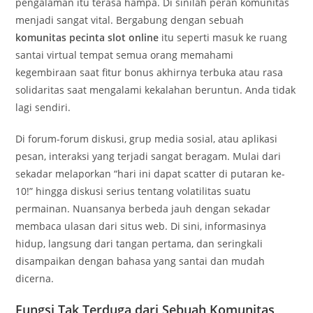
pengalaman itu terasa hampa. Di sinilah peran komunitas
menjadi sangat vital. Bergabung dengan sebuah
komunitas pecinta slot online
itu seperti masuk ke ruang
santai virtual tempat semua orang memahami
kegembiraan saat fitur bonus akhirnya terbuka atau rasa
solidaritas saat mengalami kekalahan beruntun. Anda tidak
lagi sendiri.
Di forum-forum diskusi, grup media sosial, atau aplikasi
pesan, interaksi yang terjadi sangat beragam. Mulai dari
sekadar melaporkan “hari ini dapat scatter di putaran ke-
10!” hingga diskusi serius tentang volatilitas suatu
permainan. Nuansanya berbeda jauh dengan sekadar
membaca ulasan dari situs web. Di sini, informasinya
hidup, langsung dari tangan pertama, dan seringkali
disampaikan dengan bahasa yang santai dan mudah
dicerna.
Fungsi Tak Terduga dari Sebuah Komunitas