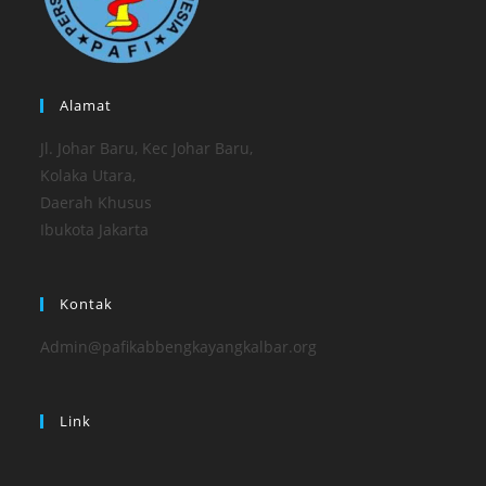
Alamat
Jl. Johar Baru, Kec Johar Baru,
Kolaka Utara,
Daerah Khusus
Ibukota Jakarta
Kontak
Admin@pafikabbengkayangkalbar.org
Link