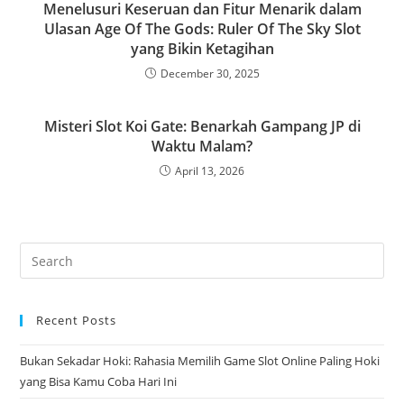
Menelusuri Keseruan dan Fitur Menarik dalam
Ulasan Age Of The Gods: Ruler Of The Sky Slot
yang Bikin Ketagihan
December 30, 2025
Misteri Slot Koi Gate: Benarkah Gampang JP di
Waktu Malam?
April 13, 2026
Pre
Es
to
Recent Posts
clo
the
Bukan Sekadar Hoki: Rahasia Memilih Game Slot Online Paling Hoki
sea
yang Bisa Kamu Coba Hari Ini
pan