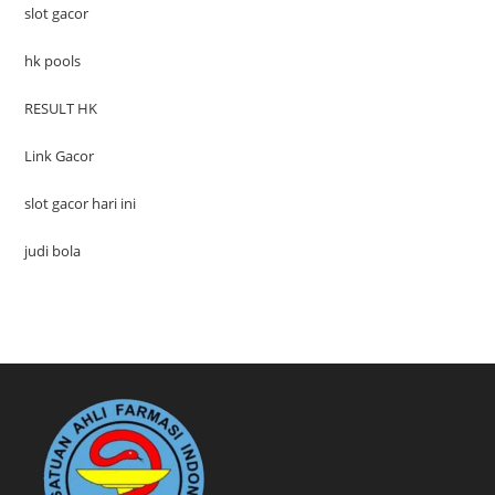
slot gacor
hk pools
RESULT HK
Link Gacor
slot gacor hari ini
judi bola