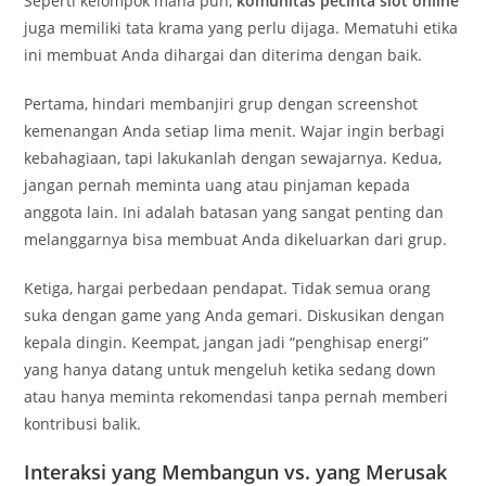
Seperti kelompok mana pun,
komunitas pecinta slot online
juga memiliki tata krama yang perlu dijaga. Mematuhi etika
ini membuat Anda dihargai dan diterima dengan baik.
Pertama, hindari membanjiri grup dengan screenshot
kemenangan Anda setiap lima menit. Wajar ingin berbagi
kebahagiaan, tapi lakukanlah dengan sewajarnya. Kedua,
jangan pernah meminta uang atau pinjaman kepada
anggota lain. Ini adalah batasan yang sangat penting dan
melanggarnya bisa membuat Anda dikeluarkan dari grup.
Ketiga, hargai perbedaan pendapat. Tidak semua orang
suka dengan game yang Anda gemari. Diskusikan dengan
kepala dingin. Keempat, jangan jadi “penghisap energi”
yang hanya datang untuk mengeluh ketika sedang down
atau hanya meminta rekomendasi tanpa pernah memberi
kontribusi balik.
Interaksi yang Membangun vs. yang Merusak