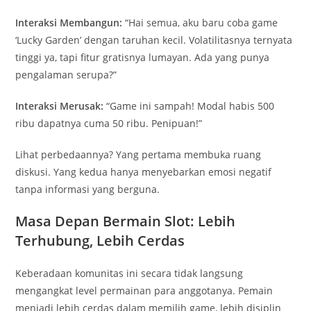
Interaksi Membangun:
“Hai semua, aku baru coba game
‘Lucky Garden’ dengan taruhan kecil. Volatilitasnya ternyata
tinggi ya, tapi fitur gratisnya lumayan. Ada yang punya
pengalaman serupa?”
Interaksi Merusak:
“Game ini sampah! Modal habis 500
ribu dapatnya cuma 50 ribu. Penipuan!”
Lihat perbedaannya? Yang pertama membuka ruang
diskusi. Yang kedua hanya menyebarkan emosi negatif
tanpa informasi yang berguna.
Masa Depan Bermain Slot: Lebih
Terhubung, Lebih Cerdas
Keberadaan komunitas ini secara tidak langsung
mengangkat level permainan para anggotanya. Pemain
menjadi lebih cerdas dalam memilih game, lebih disiplin