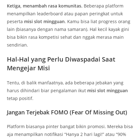
Ketiga, menambah rasa komunitas.
Beberapa platform
menampilkan leaderboard atau papan peringkat untuk
peserta
misi slot mingguan
. Kamu bisa liat progress orang
lain (biasanya dengan nama samaran). Hal kecil kayak gini
bisa bikin rasa kompetisi sehat dan nggak merasa main
sendirian.
Hal-Hal yang Perlu Diwaspadai Saat
Mengejar Misi
Tentu, di balik manfaatnya, ada beberapa jebakan yang
harus dihindari biar pengalaman ikut
misi slot mingguan
tetap positif.
Jangan Terjebak FOMO (Fear Of Missing Out)
Platform biasanya pinter bangat bikin promosi. Mereka bisa
aja menampilkan notifikasi “Hanya 2 hari lagi!” atau “90%