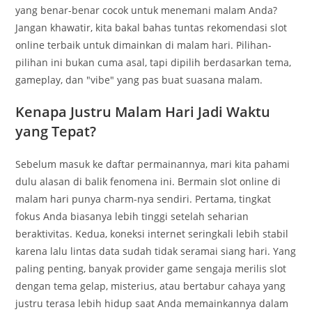
yang benar-benar cocok untuk menemani malam Anda?
Jangan khawatir, kita bakal bahas tuntas rekomendasi slot
online terbaik untuk dimainkan di malam hari. Pilihan-
pilihan ini bukan cuma asal, tapi dipilih berdasarkan tema,
gameplay, dan "vibe" yang pas buat suasana malam.
Kenapa Justru Malam Hari Jadi Waktu
yang Tepat?
Sebelum masuk ke daftar permainannya, mari kita pahami
dulu alasan di balik fenomena ini. Bermain slot online di
malam hari punya charm-nya sendiri. Pertama, tingkat
fokus Anda biasanya lebih tinggi setelah seharian
beraktivitas. Kedua, koneksi internet seringkali lebih stabil
karena lalu lintas data sudah tidak seramai siang hari. Yang
paling penting, banyak provider game sengaja merilis slot
dengan tema gelap, misterius, atau bertabur cahaya yang
justru terasa lebih hidup saat Anda memainkannya dalam