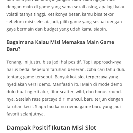
dengan main di game yang sama sekali asing, apalagi kalau
volatilitasnya tinggi. Resikonya besar, kamu bisa tekor
sebelum misi selesai. Jadi, pilih game yang sesuai dengan
gaya bermain dan budget yang udah kamu siapin.
Bagaimana Kalau Misi Memaksa Main Game
Baru?
Tenang, ini justru bisa jadi hal positif. Tapi, approach-nya
harus beda. Sebelum taruhan beneran, coba cari tahu dulu
tentang game tersebut. Banyak kok
slot terpercaya
yang
nyediakan versi demo. Manfaatin itu! Main di mode demo
dulu buat ngerti alur, fitur scatter, wild, dan bonus round-
nya. Setelah rasa percaya diri muncul, baru terjun dengan
taruhan kecil. Siapa tau kamu nemu game baru yang jadi
favorit selanjutnya.
Dampak Positif Ikutan Misi Slot