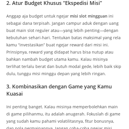
2. Atur Budget Khusus “Ekspedisi Misi”
Anggap aja budget untuk ngejar
misi slot mingguan
ini
sebagai dana terpisah. Jangan campur aduk dengan uang
buat main slot reguler atau—yang lebih penting—dengan
kebutuhan sehari-hari. Tentukan batas maksimal yang rela
kamu “investasikan” buat ngejar reward dari misi ini.
Prinsipnya, reward yang didapat harus bisa nutup atau
bahkan nambah budget utama kamu. Kalau misinya
terlihat terlalu berat dan butuh modal gede, lebih baik skip
dulu, tunggu misi minggu depan yang lebih ringan.
3. Kombinasikan dengan Game yang Kamu
Kuasai
Ini penting banget. Kalau misinya memperbolehkan main
di game pilihanmu, itu adalah anugerah. Fokuslah di game
yang sudah kamu pahami volatilitasnya, fitur bonusnya,
dan pola permainannya. Jangan coba-coba ngejar misi