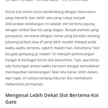
published:
category:
time:
Dunia slot online terus berkembang dengan tema-tema
yang menarik, dan salah satu yang cukup banyak
dibicarakan belakangan ini adalah slot bertema Jepang
dengan simbol ikan koi yang elegan. Banyak pemain yang
penasaran, terutama dengan rumor yang beredar tentang
peluang jackpot atau JP yang lebih mudah didapat pada
waktu-waktu tertentu, seperti malam hari. Fenomena “slot
koi gate gampang jp malam” ini menjadi perbincangan
hangat di berbagai forum dan komunitas. Tapi, apa benar
ada hubungan antara waktu bermain dengan kemudahan
mendapatkan kemenangan? Mari kita bahas lebih dalam,
tapi ingat, ini semua tentang hiburan dan memahami
mekanisme permainan.
Mengenal Lebih Dekat Slot Bertema Koi
Gate