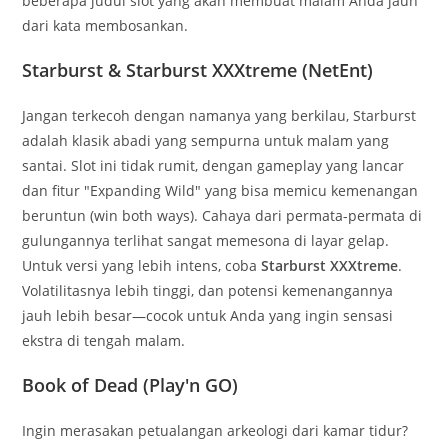
beberapa judul slot yang akan membuat malam Anda jauh
dari kata membosankan.
Starburst & Starburst XXXtreme (NetEnt)
Jangan terkecoh dengan namanya yang berkilau, Starburst
adalah klasik abadi yang sempurna untuk malam yang
santai. Slot ini tidak rumit, dengan gameplay yang lancar
dan fitur "Expanding Wild" yang bisa memicu kemenangan
beruntun (win both ways). Cahaya dari permata-permata di
gulungannya terlihat sangat memesona di layar gelap.
Untuk versi yang lebih intens, coba
Starburst XXXtreme
.
Volatilitasnya lebih tinggi, dan potensi kemenangannya
jauh lebih besar—cocok untuk Anda yang ingin sensasi
ekstra di tengah malam.
Book of Dead (Play'n GO)
Ingin merasakan petualangan arkeologi dari kamar tidur?