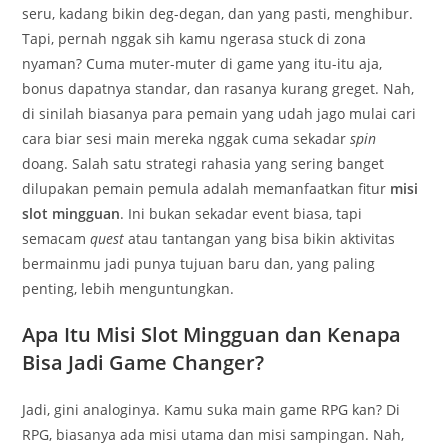
seru, kadang bikin deg-degan, dan yang pasti, menghibur.
Tapi, pernah nggak sih kamu ngerasa stuck di zona
nyaman? Cuma muter-muter di game yang itu-itu aja,
bonus dapatnya standar, dan rasanya kurang greget. Nah,
di sinilah biasanya para pemain yang udah jago mulai cari
cara biar sesi main mereka nggak cuma sekadar
spin
doang. Salah satu strategi rahasia yang sering banget
dilupakan pemain pemula adalah memanfaatkan fitur
misi
slot mingguan
. Ini bukan sekadar event biasa, tapi
semacam
quest
atau tantangan yang bisa bikin aktivitas
bermainmu jadi punya tujuan baru dan, yang paling
penting, lebih menguntungkan.
Apa Itu Misi Slot Mingguan dan Kenapa
Bisa Jadi Game Changer?
Jadi, gini analoginya. Kamu suka main game RPG kan? Di
RPG, biasanya ada misi utama dan misi sampingan. Nah,