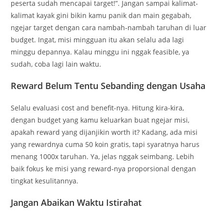
peserta sudah mencapai target!”. Jangan sampai kalimat-
kalimat kayak gini bikin kamu panik dan main gegabah,
ngejar target dengan cara nambah-nambah taruhan di luar
budget. Ingat, misi mingguan itu akan selalu ada lagi
minggu depannya. Kalau minggu ini nggak feasible, ya
sudah, coba lagi lain waktu.
Reward Belum Tentu Sebanding dengan Usaha
Selalu evaluasi cost and benefit-nya. Hitung kira-kira,
dengan budget yang kamu keluarkan buat ngejar misi,
apakah reward yang dijanjikin worth it? Kadang, ada misi
yang rewardnya cuma 50 koin gratis, tapi syaratnya harus
menang 1000x taruhan. Ya, jelas nggak seimbang. Lebih
baik fokus ke misi yang reward-nya proporsional dengan
tingkat kesulitannya.
Jangan Abaikan Waktu Istirahat