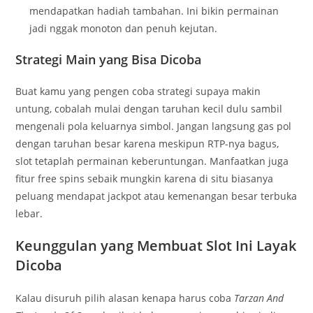
mendapatkan hadiah tambahan. Ini bikin permainan
jadi nggak monoton dan penuh kejutan.
Strategi Main yang Bisa Dicoba
Buat kamu yang pengen coba strategi supaya makin
untung, cobalah mulai dengan taruhan kecil dulu sambil
mengenali pola keluarnya simbol. Jangan langsung gas pol
dengan taruhan besar karena meskipun RTP-nya bagus,
slot tetaplah permainan keberuntungan. Manfaatkan juga
fitur free spins sebaik mungkin karena di situ biasanya
peluang mendapat jackpot atau kemenangan besar terbuka
lebar.
Keunggulan yang Membuat Slot Ini Layak
Dicoba
Kalau disuruh pilih alasan kenapa harus coba
Tarzan And