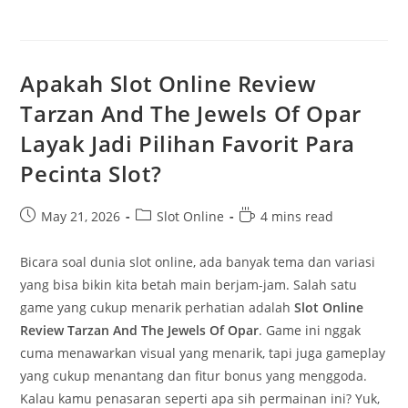
Apakah Slot Online Review
Tarzan And The Jewels Of Opar
Layak Jadi Pilihan Favorit Para
Pecinta Slot?
Post
Post
Reading
May 21, 2026
Slot Online
4 mins read
published:
category:
time:
Bicara soal dunia slot online, ada banyak tema dan variasi
yang bisa bikin kita betah main berjam-jam. Salah satu
game yang cukup menarik perhatian adalah
Slot Online
Review Tarzan And The Jewels Of Opar
. Game ini nggak
cuma menawarkan visual yang menarik, tapi juga gameplay
yang cukup menantang dan fitur bonus yang menggoda.
Kalau kamu penasaran seperti apa sih permainan ini? Yuk,