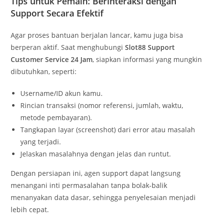
Tips untuk Pemain: Berinteraksi dengan
Support Secara Efektif
Agar proses bantuan berjalan lancar, kamu juga bisa
berperan aktif. Saat menghubungi
Slot88 Support
Customer Service 24 Jam
, siapkan informasi yang mungkin
dibutuhkan, seperti:
Username/ID akun kamu.
Rincian transaksi (nomor referensi, jumlah, waktu,
metode pembayaran).
Tangkapan layar (screenshot) dari error atau masalah
yang terjadi.
Jelaskan masalahnya dengan jelas dan runtut.
Dengan persiapan ini, agen support dapat langsung
menangani inti permasalahan tanpa bolak-balik
menanyakan data dasar, sehingga penyelesaian menjadi
lebih cepat.