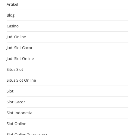
Artikel
Blog
Casino
Judi Online
Judi Slot Gacor
Judi Slot Online
Situs Slot
Situs Slot Online
Slot
Slot Gacor
Slot Indonesia
Slot Online
Slot Online Terpercaya