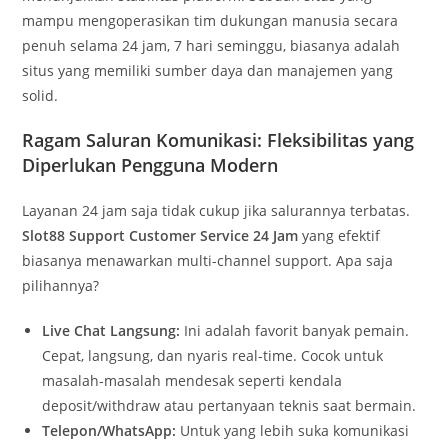
mampu mengoperasikan tim dukungan manusia secara
penuh selama 24 jam, 7 hari seminggu, biasanya adalah
situs yang memiliki sumber daya dan manajemen yang
solid.
Ragam Saluran Komunikasi: Fleksibilitas yang
Diperlukan Pengguna Modern
Layanan 24 jam saja tidak cukup jika salurannya terbatas.
Slot88 Support Customer Service 24 Jam
yang efektif
biasanya menawarkan multi-channel support. Apa saja
pilihannya?
Live Chat Langsung:
Ini adalah favorit banyak pemain.
Cepat, langsung, dan nyaris real-time. Cocok untuk
masalah-masalah mendesak seperti kendala
deposit/withdraw atau pertanyaan teknis saat bermain.
Telepon/WhatsApp:
Untuk yang lebih suka komunikasi