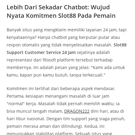
Lebih Dari Sekadar Chatbot: Wujud
Nyata Komitmen Slot88 Pada Pemain
Banyak situs yang mengklaim memiliki layanan 24 jam, tapi
kenyataannya? Hanya chatbot yang berputar-putar atau
respon otomatis yang tidak menyelesaikan masalah.
Slot88
Support Customer Service 24 Jam
sejatinya adalah
representasi dari filosofi platform tersebut terhadap
membernya. Ini adalah pesan yang jelas: "Kami ada untuk
kamu, kapan pun kamu butuh, tanpa terkecuali."
Komitmen ini terlihat dari beberapa aspek mendasar.
Pertama, kesiapan menangani masalah di luar jam
"normal" kerja. Masalah tidak pernah memilih waktu; ia
bisa muncul tengah malam,
DRAGON222
dini hari, atau di
hari libur nasional. Dengan tim support yang siaga penuh,
pemain merasa aman dan dilindungi. Kedua, ini
menunjukkan stabilitas platform. Sebuah situs yang