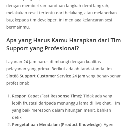
dengan memberikan panduan langkah demi langkah,
melakukan reset tertentu dari belakang, atau melaporkan
bug kepada tim developer. Ini menjaga kelancaran sesi
bermainmu.
Apa yang Harus Kamu Harapkan dari Tim
Support yang Profesional?
Layanan 24 jam harus diimbangi dengan kualitas
pelayanan yang prima. Berikut adalah tanda-tanda tim
Slot88 Support Customer Service 24 Jam
yang benar-benar
profesional:
Respon Cepat (Fast Response Time):
Tidak ada yang
lebih frustasi daripada menunggu lama di live chat. Tim
yang baik merespon dalam hitungan menit, bahkan
detik.
Pengetahuan Mendalam (Product Knowledge):
Agen