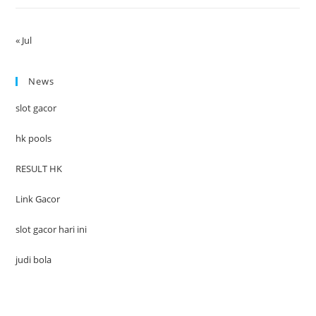
« Jul
News
slot gacor
hk pools
RESULT HK
Link Gacor
slot gacor hari ini
judi bola