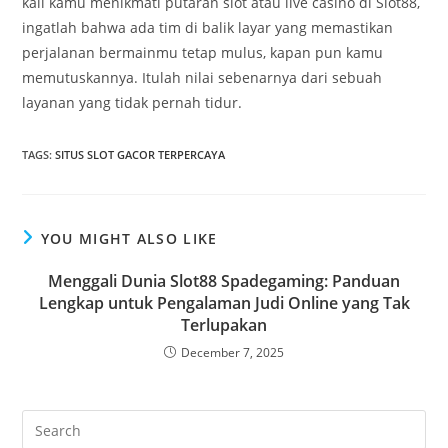
kali kamu menikmati putaran slot atau live casino di Slot88,
ingatlah bahwa ada tim di balik layar yang memastikan
perjalanan bermainmu tetap mulus, kapan pun kamu
memutuskannya. Itulah nilai sebenarnya dari sebuah
layanan yang tidak pernah tidur.
TAGS
:
SITUS SLOT GACOR TERPERCAYA
YOU MIGHT ALSO LIKE
Menggali Dunia Slot88 Spadegaming: Panduan
Lengkap untuk Pengalaman Judi Online yang Tak
Terlupakan
December 7, 2025
Pre
Es