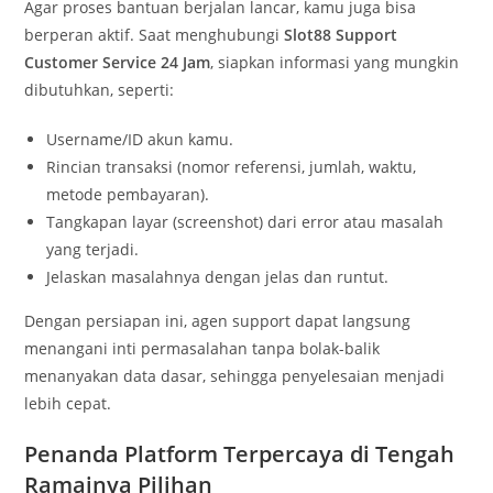
Agar proses bantuan berjalan lancar, kamu juga bisa
berperan aktif. Saat menghubungi
Slot88 Support
Customer Service 24 Jam
, siapkan informasi yang mungkin
dibutuhkan, seperti:
Username/ID akun kamu.
Rincian transaksi (nomor referensi, jumlah, waktu,
metode pembayaran).
Tangkapan layar (screenshot) dari error atau masalah
yang terjadi.
Jelaskan masalahnya dengan jelas dan runtut.
Dengan persiapan ini, agen support dapat langsung
menangani inti permasalahan tanpa bolak-balik
menanyakan data dasar, sehingga penyelesaian menjadi
lebih cepat.
Penanda Platform Terpercaya di Tengah
Ramainya Pilihan