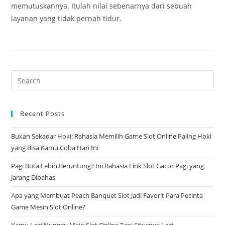
memutuskannya. Itulah nilai sebenarnya dari sebuah
layanan yang tidak pernah tidur.
Pre
Es
to
Recent Posts
clo
the
Bukan Sekadar Hoki: Rahasia Memilih Game Slot Online Paling Hoki
sea
yang Bisa Kamu Coba Hari Ini
pan
Pagi Buta Lebih Beruntung? Ini Rahasia Link Slot Gacor Pagi yang
Jarang Dibahas
Apa yang Membuat Peach Banquet Slot Jadi Favorit Para Pecinta
Game Mesin Slot Online?