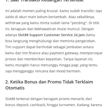
Ini adalah momen paling krusial. Kamu sudah transfer, tapi
saldo di akun main belum bertambah. Atau sebaliknya,
withdraw yang kamu minta sudah lama "pending". Di titik
ini, keraguan dan kekhawatiran mulai muncul. Dengan
adanya
Slot88 Support Customer Service 24 Jam
, kamu
bisa langsung menghubungi dan meminta pengecekan.
Tim support dapat bertindak sebagai jembatan antara
kamu dan tim finance atau payment gateway, mempercepat
proses dan memberikan kepastian. Tanpa layanan ini,
kamu mungkin harus menunggu hingga pagi, yang tentu
saja mengganggu rencana dan mood bermain.
2. Ketika Bonus dan Promo Tidak Terklaim
Otomatis
Slot88 terkenal dengan beragam promo menarik, dari
bonus deposit, cashback, hingga turnamen. Kadang, karena