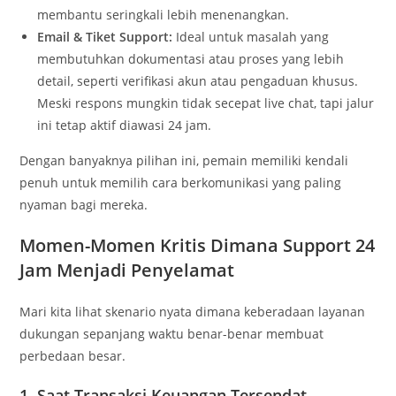
membantu seringkali lebih menenangkan.
Email & Tiket Support:
Ideal untuk masalah yang
membutuhkan dokumentasi atau proses yang lebih
detail, seperti verifikasi akun atau pengaduan khusus.
Meski respons mungkin tidak secepat live chat, tapi jalur
ini tetap aktif diawasi 24 jam.
Dengan banyaknya pilihan ini, pemain memiliki kendali
penuh untuk memilih cara berkomunikasi yang paling
nyaman bagi mereka.
Momen-Momen Kritis Dimana Support 24
Jam Menjadi Penyelamat
Mari kita lihat skenario nyata dimana keberadaan layanan
dukungan sepanjang waktu benar-benar membuat
perbedaan besar.
1. Saat Transaksi Keuangan Tersendat