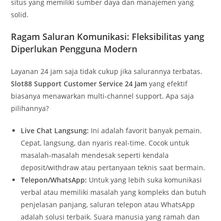
situs yang memiliki sumber daya dan manajemen yang
solid.
Ragam Saluran Komunikasi: Fleksibilitas yang
Diperlukan Pengguna Modern
Layanan 24 jam saja tidak cukup jika salurannya terbatas.
Slot88 Support Customer Service 24 Jam
yang efektif
biasanya menawarkan multi-channel support. Apa saja
pilihannya?
Live Chat Langsung:
Ini adalah favorit banyak pemain.
Cepat, langsung, dan nyaris real-time. Cocok untuk
masalah-masalah mendesak seperti kendala
deposit/withdraw atau pertanyaan teknis saat bermain.
Telepon/WhatsApp:
Untuk yang lebih suka komunikasi
verbal atau memiliki masalah yang kompleks dan butuh
penjelasan panjang, saluran telepon atau WhatsApp
adalah solusi terbaik. Suara manusia yang ramah dan