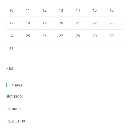
10
11
12
13
14
15
16
17
18
19
20
21
22
23
24
25
26
27
28
29
30
31
« Jul
News
slot gacor
hk pools
RESULT HK