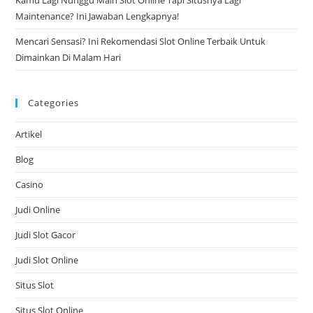
Kamu Lagi Nunggu Main Slot Online Tapi Situsnya Lagi
Maintenance? Ini Jawaban Lengkapnya!
Mencari Sensasi? Ini Rekomendasi Slot Online Terbaik Untuk
Dimainkan Di Malam Hari
Categories
Artikel
Blog
Casino
Judi Online
Judi Slot Gacor
Judi Slot Online
Situs Slot
Situs Slot Online