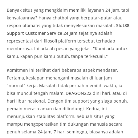
Banyak situs yang mengklaim memiliki layanan 24 jam, tapi
kenyataannya? Hanya chatbot yang berputar-putar atau
respon otomatis yang tidak menyelesaikan masalah.
Slot88
Support Customer Service 24 Jam
sejatinya adalah
representasi dari filosofi platform tersebut terhadap
membernya. Ini adalah pesan yang jelas: "Kami ada untuk
kamu, kapan pun kamu butuh, tanpa terkecuali."
Komitmen ini terlihat dari beberapa aspek mendasar.
Pertama, kesiapan menangani masalah di luar jam
"normal" kerja. Masalah tidak pernah memilih waktu; ia
bisa muncul tengah malam,
DRAGON222
dini hari, atau di
hari libur nasional. Dengan tim support yang siaga penuh,
pemain merasa aman dan dilindungi. Kedua, ini
menunjukkan stabilitas platform. Sebuah situs yang
mampu mengoperasikan tim dukungan manusia secara
penuh selama 24 jam, 7 hari seminggu, biasanya adalah