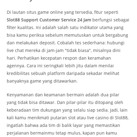
Di lautan situs game online yang tersedia, fitur seperti
Slot88 Support Customer Service 24 Jam
berfungsi sebagai
filter kualitas. Ini adalah salah satu indikator utama yang
bisa kamu periksa sebelum memutuskan untuk bergabung
dan melakukan deposit. Cobalah tes sederhana: hubungi
live chat mereka di jam-jam "tidak biasa", misalnya dini
hari. Perhatikan kecepatan respon dan keramahan
agennya. Cara ini seringkali lebih jitu dalam menilai
kredibilitas sebuah platform daripada sekadar melihat
banyaknya game yang ditawarkan.
Kenyamanan dan keamanan bermain adalah dua pilar
yang tidak bisa ditawar. Dan pilar-pilar itu ditopang oleh
keberadaan tim dukungan yang selalu siap sedia. Jadi, lain
kali kamu menikmati putaran slot atau live casino di Slot88,
ingatlah bahwa ada tim di balik layar yang memastikan
perjalanan bermainmu tetap mulus, kapan pun kamu