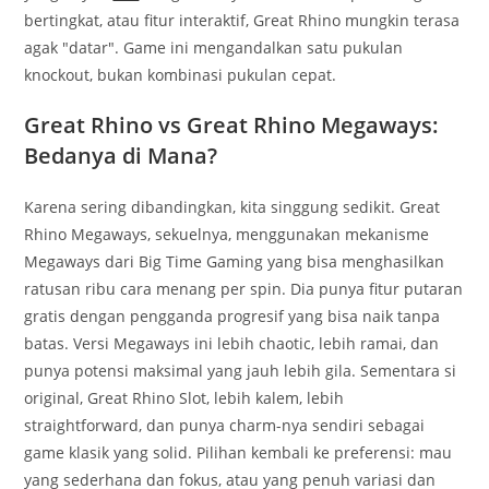
bertingkat, atau fitur interaktif, Great Rhino mungkin terasa
agak "datar". Game ini mengandalkan satu pukulan
knockout, bukan kombinasi pukulan cepat.
Great Rhino vs Great Rhino Megaways:
Bedanya di Mana?
Karena sering dibandingkan, kita singgung sedikit. Great
Rhino Megaways, sekuelnya, menggunakan mekanisme
Megaways dari Big Time Gaming yang bisa menghasilkan
ratusan ribu cara menang per spin. Dia punya fitur putaran
gratis dengan pengganda progresif yang bisa naik tanpa
batas. Versi Megaways ini lebih chaotic, lebih ramai, dan
punya potensi maksimal yang jauh lebih gila. Sementara si
original, Great Rhino Slot, lebih kalem, lebih
straightforward, dan punya charm-nya sendiri sebagai
game klasik yang solid. Pilihan kembali ke preferensi: mau
yang sederhana dan fokus, atau yang penuh variasi dan