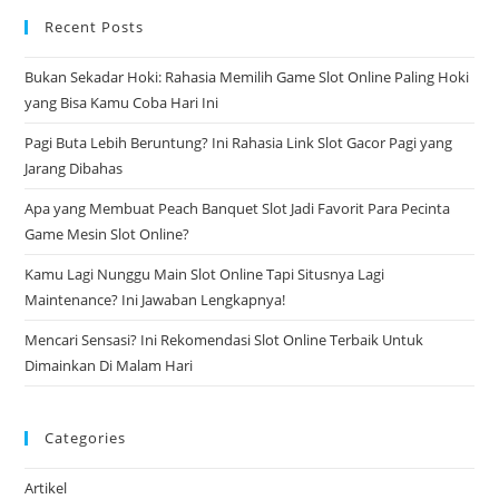
Recent Posts
clo
the
Bukan Sekadar Hoki: Rahasia Memilih Game Slot Online Paling Hoki
sea
yang Bisa Kamu Coba Hari Ini
pan
Pagi Buta Lebih Beruntung? Ini Rahasia Link Slot Gacor Pagi yang
Jarang Dibahas
Apa yang Membuat Peach Banquet Slot Jadi Favorit Para Pecinta
Game Mesin Slot Online?
Kamu Lagi Nunggu Main Slot Online Tapi Situsnya Lagi
Maintenance? Ini Jawaban Lengkapnya!
Mencari Sensasi? Ini Rekomendasi Slot Online Terbaik Untuk
Dimainkan Di Malam Hari
Categories
Artikel