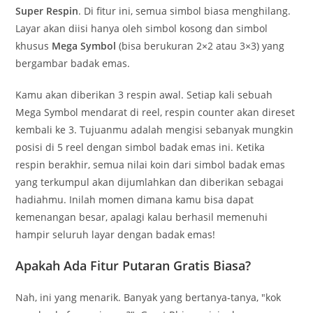
Super Respin
. Di fitur ini, semua simbol biasa menghilang.
Layar akan diisi hanya oleh simbol kosong dan simbol
khusus
Mega Symbol
(bisa berukuran 2×2 atau 3×3) yang
bergambar badak emas.
Kamu akan diberikan 3 respin awal. Setiap kali sebuah
Mega Symbol mendarat di reel, respin counter akan direset
kembali ke 3. Tujuanmu adalah mengisi sebanyak mungkin
posisi di 5 reel dengan simbol badak emas ini. Ketika
respin berakhir, semua nilai koin dari simbol badak emas
yang terkumpul akan dijumlahkan dan diberikan sebagai
hadiahmu. Inilah momen dimana kamu bisa dapat
kemenangan besar, apalagi kalau berhasil memenuhi
hampir seluruh layar dengan badak emas!
Apakah Ada Fitur Putaran Gratis Biasa?
Nah, ini yang menarik. Banyak yang bertanya-tanya, "kok