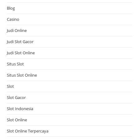
Blog
Casino
Judi Online
Judi Slot Gacor
Judi Slot Online
Situs Slot
Situs Slot Online
Slot
Slot Gacor
Slot Indonesia
Slot Online
Slot Online Terpercaya