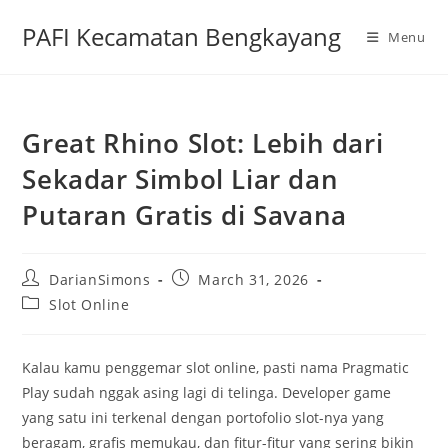
Skip
PAFI Kecamatan Bengkayang
to
Menu
content
Great Rhino Slot: Lebih dari
Sekadar Simbol Liar dan
Putaran Gratis di Savana
Post
Post
DarianSimons
March 31, 2026
author:
published:
Post
Slot Online
category:
Kalau kamu penggemar slot online, pasti nama Pragmatic
Play sudah nggak asing lagi di telinga. Developer game
yang satu ini terkenal dengan portofolio slot-nya yang
beragam, grafis memukau, dan fitur-fitur yang sering bikin