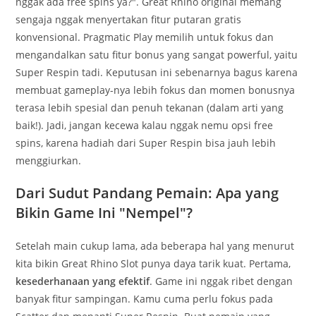
nggak ada free spins ya?". Great Rhino original memang
sengaja nggak menyertakan fitur putaran gratis
konvensional. Pragmatic Play memilih untuk fokus dan
mengandalkan satu fitur bonus yang sangat powerful, yaitu
Super Respin tadi. Keputusan ini sebenarnya bagus karena
membuat gameplay-nya lebih fokus dan momen bonusnya
terasa lebih spesial dan penuh tekanan (dalam arti yang
baik!). Jadi, jangan kecewa kalau nggak nemu opsi free
spins, karena hadiah dari Super Respin bisa jauh lebih
menggiurkan.
Dari Sudut Pandang Pemain: Apa yang
Bikin Game Ini "Nempel"?
Setelah main cukup lama, ada beberapa hal yang menurut
kita bikin Great Rhino Slot punya daya tarik kuat. Pertama,
kesederhanaan yang efektif
. Game ini nggak ribet dengan
banyak fitur sampingan. Kamu cuma perlu fokus pada