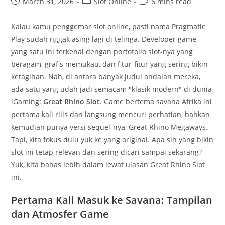
Post
Post
Reading
March 31, 2026
Slot Online
6 mins read
published:
category:
time:
Kalau kamu penggemar slot online, pasti nama Pragmatic
Play sudah nggak asing lagi di telinga. Developer game
yang satu ini terkenal dengan portofolio slot-nya yang
beragam, grafis memukau, dan fitur-fitur yang sering bikin
ketagihan. Nah, di antara banyak judul andalan mereka,
ada satu yang udah jadi semacam "klasik modern" di dunia
iGaming:
Great Rhino Slot
. Game bertema savana Afrika ini
pertama kali rilis dan langsung mencuri perhatian, bahkan
kemudian punya versi sequel-nya, Great Rhino Megaways.
Tapi, kita fokus dulu yuk ke yang original. Apa sih yang bikin
slot ini tetap relevan dan sering dicari sampai sekarang?
Yuk, kita bahas lebih dalam lewat ulasan Great Rhino Slot
ini.
Pertama Kali Masuk ke Savana: Tampilan
dan Atmosfer Game