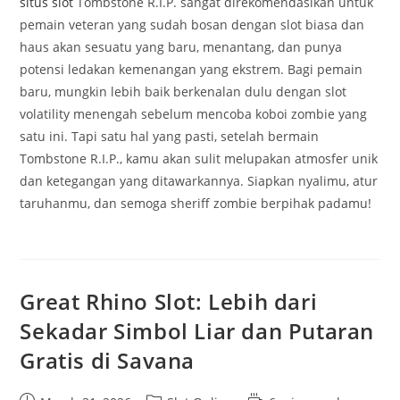
situs slot
Tombstone R.I.P. sangat direkomendasikan untuk
pemain veteran yang sudah bosan dengan slot biasa dan
haus akan sesuatu yang baru, menantang, dan punya
potensi ledakan kemenangan yang ekstrem. Bagi pemain
baru, mungkin lebih baik berkenalan dulu dengan slot
volatility menengah sebelum mencoba koboi zombie yang
satu ini. Tapi satu hal yang pasti, setelah bermain
Tombstone R.I.P., kamu akan sulit melupakan atmosfer unik
dan ketegangan yang ditawarkannya. Siapkan nyalimu, atur
taruhanmu, dan semoga sheriff zombie berpihak padamu!
Great Rhino Slot: Lebih dari
Sekadar Simbol Liar dan Putaran
Gratis di Savana