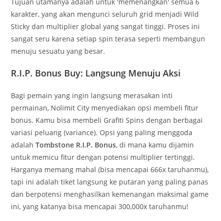
Tujuan utamanya adalah untuk 'memenangkan' semua 6
karakter, yang akan mengunci seluruh grid menjadi Wild
Sticky dan multiplier global yang sangat tinggi. Proses ini
sangat seru karena setiap spin terasa seperti membangun
menuju sesuatu yang besar.
R.I.P. Bonus Buy: Langsung Menuju Aksi
Bagi pemain yang ingin langsung merasakan inti
permainan, Nolimit City menyediakan opsi membeli fitur
bonus. Kamu bisa membeli Grafiti Spins dengan berbagai
variasi peluang (variance). Opsi yang paling menggoda
adalah
Tombstone R.I.P. Bonus
, di mana kamu dijamin
untuk memicu fitur dengan potensi multiplier tertinggi.
Harganya memang mahal (bisa mencapai 666x taruhanmu),
tapi ini adalah tiket langsung ke putaran yang paling panas
dan berpotensi menghasilkan kemenangan maksimal game
ini, yang katanya bisa mencapai 300,000x taruhanmu!