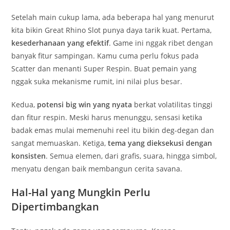
Setelah main cukup lama, ada beberapa hal yang menurut
kita bikin Great Rhino Slot punya daya tarik kuat. Pertama,
kesederhanaan yang efektif
. Game ini nggak ribet dengan
banyak fitur sampingan. Kamu cuma perlu fokus pada
Scatter dan menanti Super Respin. Buat pemain yang
nggak suka mekanisme rumit, ini nilai plus besar.
Kedua,
potensi big win yang nyata
berkat volatilitas tinggi
dan fitur respin. Meski harus menunggu, sensasi ketika
badak emas mulai memenuhi reel itu bikin deg-degan dan
sangat memuaskan. Ketiga,
tema yang dieksekusi dengan
konsisten
. Semua elemen, dari grafis, suara, hingga simbol,
menyatu dengan baik membangun cerita savana.
Hal-Hal yang Mungkin Perlu
Dipertimbangkan