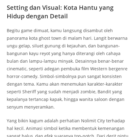
Setting dan Visual: Kota Hantu yang
Hidup dengan Detail
Begitu game dimuat, kamu langsung disambut oleh
panorama kota ghost town di malam hari. Langit berwarna
ungu gelap, siluet gunung di kejauhan, dan bangunan-
bangunan kayu reyot yang hanya diterangi oleh cahaya
bulan dan lampu-lampu minyak. Desainnya benar-benar
cinematic, seperti adegan pembuka film Western bergenre
horror-comedy. Simbol-simbolnya pun sangat konsisten
dengan tema. Kamu akan menemukan karakter-karakter
seperti Sheriff yang sudah menjadi zombie, Bandit yang
kepalanya tertancap kapak, hingga wanita saloon dengan
senyum menyeramkan.
Yang bikin kagum adalah perhatian Nolimit City terhadap
hal kecil. Animasi simbol ketika membentuk kemenangan
sangat halus, dan efek suaranya top-notch. Dari derit pintu,