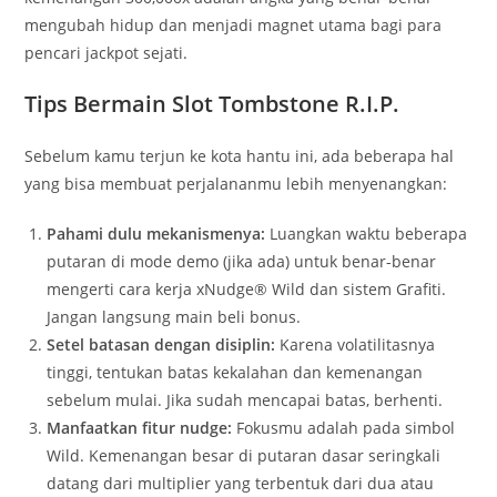
mengubah hidup dan menjadi magnet utama bagi para
pencari jackpot sejati.
Tips Bermain Slot Tombstone R.I.P.
Sebelum kamu terjun ke kota hantu ini, ada beberapa hal
yang bisa membuat perjalananmu lebih menyenangkan:
Pahami dulu mekanismenya:
Luangkan waktu beberapa
putaran di mode demo (jika ada) untuk benar-benar
mengerti cara kerja xNudge® Wild dan sistem Grafiti.
Jangan langsung main beli bonus.
Setel batasan dengan disiplin:
Karena volatilitasnya
tinggi, tentukan batas kekalahan dan kemenangan
sebelum mulai. Jika sudah mencapai batas, berhenti.
Manfaatkan fitur nudge:
Fokusmu adalah pada simbol
Wild. Kemenangan besar di putaran dasar seringkali
datang dari multiplier yang terbentuk dari dua atau