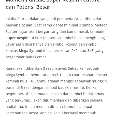
dan Potensi Besar
Ini dia fitur andalan yang jadi pembeda Great Rhino dari
banyak slot lain. Saat kamu dapat minimal 3 simbol Meteor
Scatter, layar akan berguncang dan kamu masuk ke mode
Super Respin
. Di fitur ini, semua simbol biasa menghilang.
Layar akan diisi hanya oleh simbol kosong dan simbol
khusus
Mega Symbol
(bisa berukuran 2×2 atau 3×3) yang
bergambar badak emas.
Kamu akan diberikan 3 respin awal. Setiap kali sebuah
Mega Symbol mendarat di reel, respin counter akan direset
kembali ke 3. Tujuanmu adalah mengisi sebanyak mungkin
posisi di 5 reel dengan simbol badak emas ini. Ketika
respin berakhir, semua nilai koin dari simbol badak emas
yang terkumpul akan dijumlahkan dan diberikan sebagai
hadiahmu. Inilah momen dimana kamu bisa dapat
kemenangan besar, apalagi kalau berhasil memenuhi