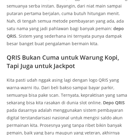
semuanya serba instan. Bayangin, dari niat main sampai
putaran pertama berjalan, cuma butuh hitungan menit.
Nah, di tengah semua metode pembayaran yang ada, ada
satu nama yang jadi pahlawan bagi banyak pemain:
depo
QRIS
. Sistem yang sederhana ini ternyata punya dampak
besar banget buat pengalaman bermain kita.
QRIS Bukan Cuma untuk Warung Kopi,
Tapi Juga untuk Jackpot
Kita pasti udah nggak asing lagi dengan logo QRIS yang
warna-warni itu. Dari beli bakso sampai bayar parkir,
semuanya bisa pake scan. Ternyata, kepraktisan yang sama
sekarang bisa kita rasakan di dunia slot online.
Depo QRIS
pada dasarnya adalah menggunakan sistem pembayaran
digital terstandarisasi nasional untuk mengisi saldo akun
permainan kita. Prosesnya yang tanpa ribet bikin banyak
pemain, baik yang baru maupun yang veteran, akhirnya