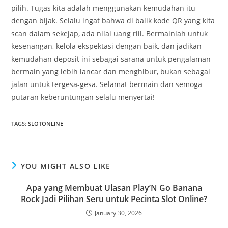
pilih. Tugas kita adalah menggunakan kemudahan itu
dengan bijak. Selalu ingat bahwa di balik kode QR yang kita
scan dalam sekejap, ada nilai uang riil. Bermainlah untuk
kesenangan, kelola ekspektasi dengan baik, dan jadikan
kemudahan deposit ini sebagai sarana untuk pengalaman
bermain yang lebih lancar dan menghibur, bukan sebagai
jalan untuk tergesa-gesa. Selamat bermain dan semoga
putaran keberuntungan selalu menyertai!
TAGS
:
SLOTONLINE
YOU MIGHT ALSO LIKE
Apa yang Membuat Ulasan Play’N Go Banana
Rock Jadi Pilihan Seru untuk Pecinta Slot Online?
January 30, 2026