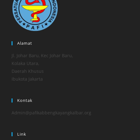
Alamat
Jl. Johar Baru, Kec Johar Baru,
Kolaka Utara,
Daerah Khusus
Ibukota Jakarta
Kontak
Admin@pafikabbengkayangkalbar.org
Link