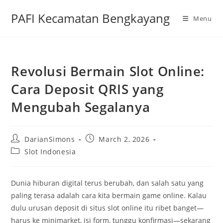
Skip
PAFI Kecamatan Bengkayang
to
Menu
content
Revolusi Bermain Slot Online:
Cara Deposit QRIS yang
Mengubah Segalanya
Post
Post
DarianSimons
March 2, 2026
author:
published:
Post
Slot Indonesia
category:
Dunia hiburan digital terus berubah, dan salah satu yang
paling terasa adalah cara kita bermain game online. Kalau
dulu urusan deposit di situs slot online itu ribet banget—
harus ke minimarket, isi form, tunggu konfirmasi—sekarang