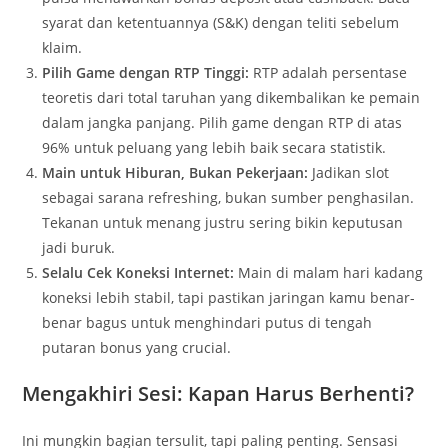
syarat dan ketentuannya (S&K) dengan teliti sebelum
klaim.
Pilih Game dengan RTP Tinggi:
RTP adalah persentase
teoretis dari total taruhan yang dikembalikan ke pemain
dalam jangka panjang. Pilih game dengan RTP di atas
96% untuk peluang yang lebih baik secara statistik.
Main untuk Hiburan, Bukan Pekerjaan:
Jadikan slot
sebagai sarana refreshing, bukan sumber penghasilan.
Tekanan untuk menang justru sering bikin keputusan
jadi buruk.
Selalu Cek Koneksi Internet:
Main di malam hari kadang
koneksi lebih stabil, tapi pastikan jaringan kamu benar-
benar bagus untuk menghindari putus di tengah
putaran bonus yang crucial.
Mengakhiri Sesi: Kapan Harus Berhenti?
Ini mungkin bagian tersulit, tapi paling penting. Sensasi