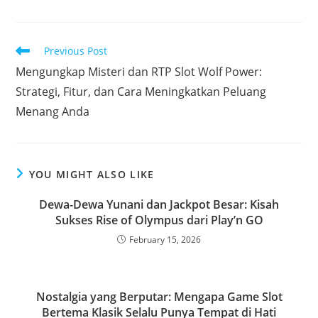
Read
Previous Post
more
Mengungkap Misteri dan RTP Slot Wolf Power:
articles
Strategi, Fitur, dan Cara Meningkatkan Peluang
Menang Anda
YOU MIGHT ALSO LIKE
Dewa-Dewa Yunani dan Jackpot Besar: Kisah
Sukses Rise of Olympus dari Play’n GO
February 15, 2026
Nostalgia yang Berputar: Mengapa Game Slot
Bertema Klasik Selalu Punya Tempat di Hati