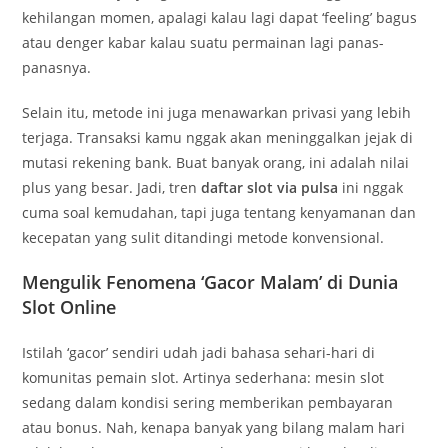
kehilangan momen, apalagi kalau lagi dapat ‘feeling’ bagus
atau denger kabar kalau suatu permainan lagi panas-
panasnya.
Selain itu, metode ini juga menawarkan privasi yang lebih
terjaga. Transaksi kamu nggak akan meninggalkan jejak di
mutasi rekening bank. Buat banyak orang, ini adalah nilai
plus yang besar. Jadi, tren
daftar slot via pulsa
ini nggak
cuma soal kemudahan, tapi juga tentang kenyamanan dan
kecepatan yang sulit ditandingi metode konvensional.
Mengulik Fenomena ‘Gacor Malam’ di Dunia
Slot Online
Istilah ‘gacor’ sendiri udah jadi bahasa sehari-hari di
komunitas pemain slot. Artinya sederhana: mesin slot
sedang dalam kondisi sering memberikan pembayaran
atau bonus. Nah, kenapa banyak yang bilang malam hari