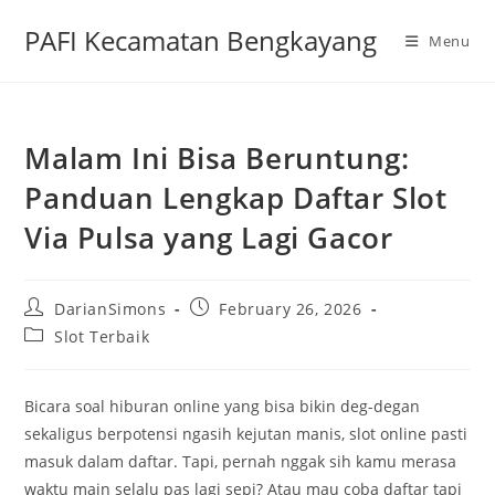
Skip
PAFI Kecamatan Bengkayang
to
Menu
content
Malam Ini Bisa Beruntung:
Panduan Lengkap Daftar Slot
Via Pulsa yang Lagi Gacor
Post
Post
DarianSimons
February 26, 2026
author:
published:
Post
Slot Terbaik
category:
Bicara soal hiburan online yang bisa bikin deg-degan
sekaligus berpotensi ngasih kejutan manis, slot online pasti
masuk dalam daftar. Tapi, pernah nggak sih kamu merasa
waktu main selalu pas lagi sepi? Atau mau coba daftar tapi