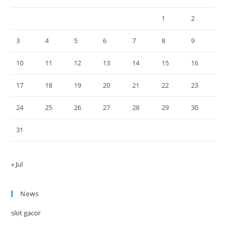
1
2
3
4
5
6
7
8
9
10
11
12
13
14
15
16
17
18
19
20
21
22
23
24
25
26
27
28
29
30
31
« Jul
News
slot gacor