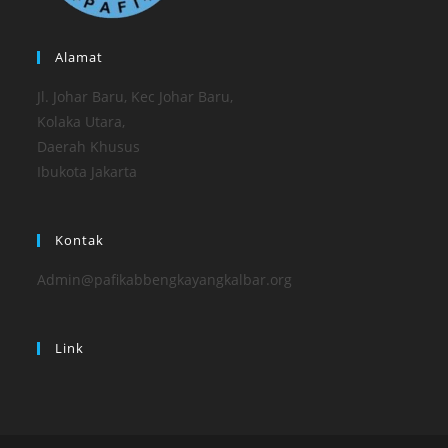
Alamat
Jl. Johar Baru, Kec Johar Baru,
Kolaka Utara,
Daerah Khusus
Ibukota Jakarta
Kontak
Admin@pafikabbengkayangkalbar.org
Link