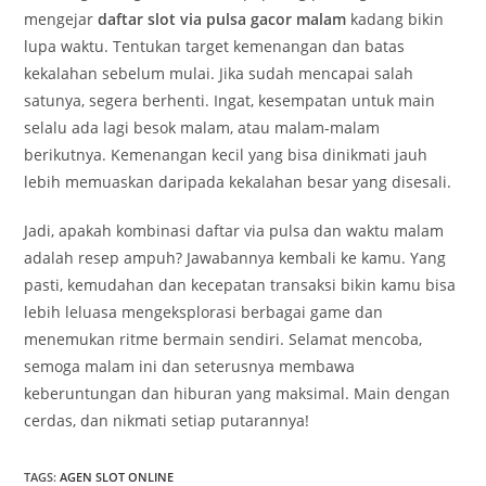
mengejar
daftar slot via pulsa gacor malam
kadang bikin
lupa waktu. Tentukan target kemenangan dan batas
kekalahan sebelum mulai. Jika sudah mencapai salah
satunya, segera berhenti. Ingat, kesempatan untuk main
selalu ada lagi besok malam, atau malam-malam
berikutnya. Kemenangan kecil yang bisa dinikmati jauh
lebih memuaskan daripada kekalahan besar yang disesali.
Jadi, apakah kombinasi daftar via pulsa dan waktu malam
adalah resep ampuh? Jawabannya kembali ke kamu. Yang
pasti, kemudahan dan kecepatan transaksi bikin kamu bisa
lebih leluasa mengeksplorasi berbagai game dan
menemukan ritme bermain sendiri. Selamat mencoba,
semoga malam ini dan seterusnya membawa
keberuntungan dan hiburan yang maksimal. Main dengan
cerdas, dan nikmati setiap putarannya!
TAGS
:
AGEN SLOT ONLINE