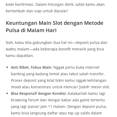
kode konfirmasi. Dalam hitungan detik, saldo kamu akan
bertambah dan siap untuk diputar!
Keuntungan Main Slot dengan Metode
Pulsa di Malam Hari
Nah, kalau kita gabungkan dua hal ini—deposit pulsa dan
waktu malam—ada beberapa benefit menarik yang bisa
kamu dapatkan.
Anti Ribet, Fokus Main:
Nggak perlu buka internet
banking yang kadang lemot atau takut salah transfer.
Proses deposit yang kilat bikin kamu nggak kehilangan
mood atau konsentrasi untuk mencari ‘jodoh’ mesin slot.
Bisa Responsif dengan Kondisi:
Katakanlah kamu lagi
browsing forum dan dengar kabar ada game tertentu
yang lagi ‘panas’ jam 11 malam. Dengan deposit pulsa,
kamu bisa langsung daftar atau top up saldo dalam