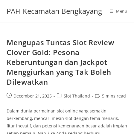
Skip
PAFI Kecamatan Bengkayang
to
Menu
content
Mengupas Tuntas Slot Review
Clover Gold: Pesona
Keberuntungan dan Jackpot
Menggiurkan yang Tak Boleh
Dilewatkan
Post
Post
Reading
December 21, 2025
Slot Thailand
5 mins read
published:
category:
time:
Dalam dunia permainan slot online yang semakin
berkembang, mencari mesin slot dengan tema menarik,
fitur inovatif, dan potensi kemenangan besar adalah impian
setiap pemain. Nah, jika Anda sedang berburu