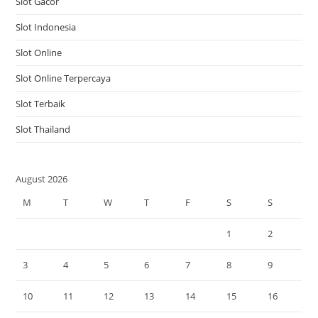
Slot Gacor
Slot Indonesia
Slot Online
Slot Online Terpercaya
Slot Terbaik
Slot Thailand
August 2026
M
T
W
T
F
S
S
1
2
3
4
5
6
7
8
9
10
11
12
13
14
15
16