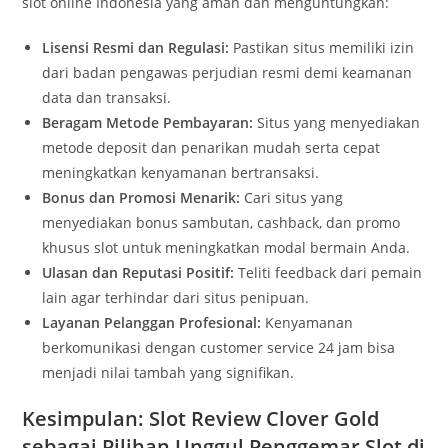
slot online Indonesia yang aman dan menguntungkan:
Lisensi Resmi dan Regulasi:
Pastikan situs memiliki izin
dari badan pengawas perjudian resmi demi keamanan
data dan transaksi.
Beragam Metode Pembayaran:
Situs yang menyediakan
metode deposit dan penarikan mudah serta cepat
meningkatkan kenyamanan bertransaksi.
Bonus dan Promosi Menarik:
Cari situs yang
menyediakan bonus sambutan, cashback, dan promo
khusus slot untuk meningkatkan modal bermain Anda.
Ulasan dan Reputasi Positif:
Teliti feedback dari pemain
lain agar terhindar dari situs penipuan.
Layanan Pelanggan Profesional:
Kenyamanan
berkomunikasi dengan customer service 24 jam bisa
menjadi nilai tambah yang signifikan.
Kesimpulan: Slot Review Clover Gold
sebagai Pilihan Unggul Penggemar Slot di