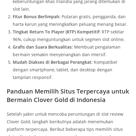
keberuntungan khas Irlandia yang jarang ditemukan di
slot lain.
Fitur Bonus Berlimpah:
Putaran gratis, pengganda, dan
harta karun yang meningkatkan peluang menang besar.
Tingkat Return To Player (RTP) Kompetitif:
RTP sekitar
96%, cukup menguntungkan untuk segmen slot online.
Grafis dan Suara Berkualitas:
Membuat pengalaman
bermain semakin menyenangkan dan imersif.
Mudah Diakses di Berbagai Perangkat:
Kompatibel
dengan smartphone, tablet, dan desktop dengan
tampilan responsif.
Panduan Memilih Situs Terpercaya untuk
Bermain Clover Gold di Indonesia
Setelah yakin untuk mencoba peruntungan di slot review
Clover Gold, langkah berikutnya adalah menemukan
platform terpercaya. Berikut beberapa tips memilih situs