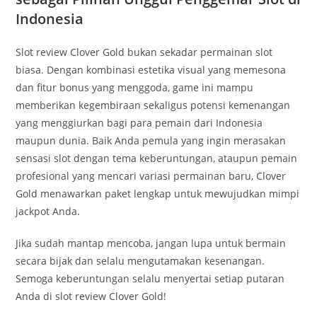
Indonesia
Slot review Clover Gold bukan sekadar permainan slot
biasa. Dengan kombinasi estetika visual yang memesona
dan fitur bonus yang menggoda, game ini mampu
memberikan kegembiraan sekaligus potensi kemenangan
yang menggiurkan bagi para pemain dari Indonesia
maupun dunia. Baik Anda pemula yang ingin merasakan
sensasi slot dengan tema keberuntungan, ataupun pemain
profesional yang mencari variasi permainan baru, Clover
Gold menawarkan paket lengkap untuk mewujudkan mimpi
jackpot Anda.
Jika sudah mantap mencoba, jangan lupa untuk bermain
secara bijak dan selalu mengutamakan kesenangan.
Semoga keberuntungan selalu menyertai setiap putaran
Anda di slot review Clover Gold!