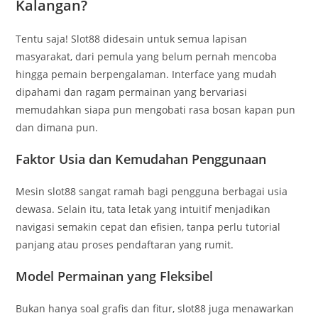
Kalangan?
Tentu saja! Slot88 didesain untuk semua lapisan
masyarakat, dari pemula yang belum pernah mencoba
hingga pemain berpengalaman. Interface yang mudah
dipahami dan ragam permainan yang bervariasi
memudahkan siapa pun mengobati rasa bosan kapan pun
dan dimana pun.
Faktor Usia dan Kemudahan Penggunaan
Mesin slot88 sangat ramah bagi pengguna berbagai usia
dewasa. Selain itu, tata letak yang intuitif menjadikan
navigasi semakin cepat dan efisien, tanpa perlu tutorial
panjang atau proses pendaftaran yang rumit.
Model Permainan yang Fleksibel
Bukan hanya soal grafis dan fitur, slot88 juga menawarkan