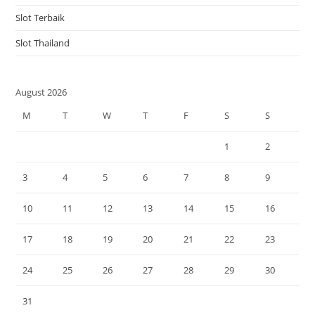
Slot Terbaik
Slot Thailand
August 2026
M
T
W
T
F
S
S
1
2
3
4
5
6
7
8
9
10
11
12
13
14
15
16
17
18
19
20
21
22
23
24
25
26
27
28
29
30
31