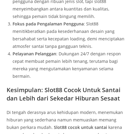
pengguna dengan ribuan jenis slot, tapi slot88
menyeimbangkan antara kuantitas dan kualitas,
sehingga pemain tidak bingung memilih.
Fokus pada Pengalaman Pengguna
: Slot88
menitikberatkan pada kesederhanaan desain yang
bersahabat serta kecepatan loading, demi menciptakan
atmosfer santai tanpa gangguan teknis.
Pelayanan Pelanggan
: Dukungan 24/7 dengan respon
cepat membuat pemain lebih tenang, terutama bagi
mereka yang mengutamakan kenyamanan selama
bermain.
Kesimpulan: Slot88 Cocok Untuk Santai
dan Lebih dari Sekedar Hiburan Sesaat
Di tengah derasnya arus kehidupan modern, menemukan
hiburan yang sederhana namun memuaskan memang
bukan perkara mudah.
Slot88 cocok untuk santai
karena