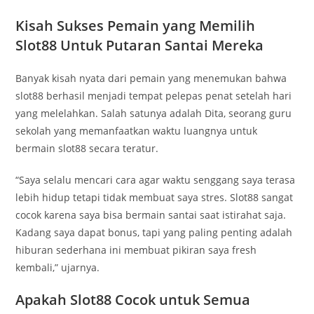
Kisah Sukses Pemain yang Memilih
Slot88 Untuk Putaran Santai Mereka
Banyak kisah nyata dari pemain yang menemukan bahwa
slot88 berhasil menjadi tempat pelepas penat setelah hari
yang melelahkan. Salah satunya adalah Dita, seorang guru
sekolah yang memanfaatkan waktu luangnya untuk
bermain slot88 secara teratur.
“Saya selalu mencari cara agar waktu senggang saya terasa
lebih hidup tetapi tidak membuat saya stres. Slot88 sangat
cocok karena saya bisa bermain santai saat istirahat saja.
Kadang saya dapat bonus, tapi yang paling penting adalah
hiburan sederhana ini membuat pikiran saya fresh
kembali,” ujarnya.
Apakah Slot88 Cocok untuk Semua