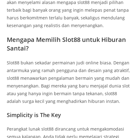
akan menyelami alasan mengapa slot88 menjadi pilihan
terbaik bagi banyak orang yang ingin melepas penat tanpa
harus berkomitmen terlalu banyak, sekaligus mendulang
kesenangan yang realistis dan menyenangkan.
Mengapa Memilih Slot88 untuk Hiburan
Santai?
Slot88 bukan sekadar permainan judi online biasa. Dengan
antarmuka yang ramah pengguna dan desain yang atraktif,
slot88 menawarkan pengalaman bermain yang mudah dan
menyenangkan. Bagi mereka yang baru menjajal dunia slot
atau yang hanya ingin bermain tanpa tekanan, slot88
adalah surga kecil yang menghadirkan hiburan instan.
Simplicity is The Key
Perangkat lunak slot88 dirancang untuk mengakomodasi
semua kalangan. Anda tidak perlu memelajari strategi