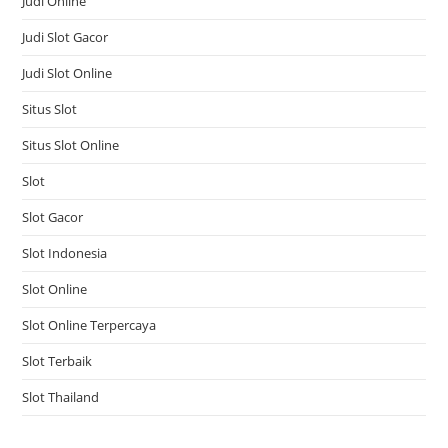
Judi Online
Judi Slot Gacor
Judi Slot Online
Situs Slot
Situs Slot Online
Slot
Slot Gacor
Slot Indonesia
Slot Online
Slot Online Terpercaya
Slot Terbaik
Slot Thailand