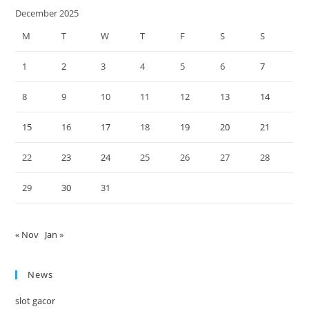
December 2025
M
T
W
T
F
S
S
1
2
3
4
5
6
7
8
9
10
11
12
13
14
15
16
17
18
19
20
21
22
23
24
25
26
27
28
29
30
31
« Nov
Jan »
News
slot gacor