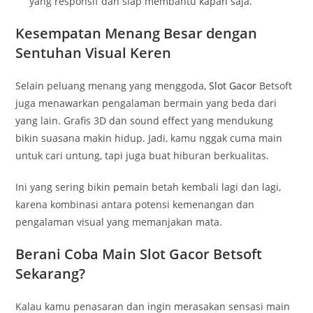
yang responsif dan siap membantu kapan saja.
Kesempatan Menang Besar dengan
Sentuhan Visual Keren
Selain peluang menang yang menggoda,
Slot Gacor
Betsoft
juga menawarkan pengalaman bermain yang beda dari
yang lain. Grafis 3D dan sound effect yang mendukung
bikin suasana makin hidup. Jadi, kamu nggak cuma main
untuk cari untung, tapi juga buat hiburan berkualitas.
Ini yang sering bikin pemain betah kembali lagi dan lagi,
karena kombinasi antara potensi kemenangan dan
pengalaman visual yang memanjakan mata.
Berani Coba Main Slot Gacor Betsoft
Sekarang?
Kalau kamu penasaran dan ingin merasakan sensasi main